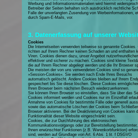
Werbung und Informationsmaterialien wird hiermit widersproch
Betreiber der Seiten behalten sich ausdrücklich rechtliche Sch
Falle der unverlangten Zusendung von Werbeinformationen, e
durch Spam-E-Mails, vor.
3. Datenerfassung auf unserer Websi
Cookies
Die Internetseiten verwenden teilweise so genannte Cookies.
richten auf Ihrem Rechner keinen Schaden an und enthalten 
Viren. Cookies dienen dazu, unser Angebot nutzerfreundlicher
effektiver und sicherer zu machen. Cookies sind kleine Textd
die auf Ihrem Rechner abgelegt werden und die Ihr Browser sp
Die meisten der von uns verwendeten Cookies sind so genan
»Session-Cookies«. Sie werden nach Ende Ihres Besuchs
automatisch gelöscht. Andere Cookies bleiben auf Ihrem End
gespeichert bis Sie diese löschen. Diese Cookies ermögliche
Ihren Browser beim nächsten Besuch wiederzuerkennen.
Sie können Ihren Browser so einstellen, dass Sie über das S
Cookies informiert werden und Cookies nur im Einzelfall erlau
Annahme von Cookies für bestimmte Fälle oder generell auss
sowie das automatische Löschen der Cookies beim Schließe
Browser aktivieren. Bei der Deaktivierung von Cookies kann d
Funktionalität dieser Website eingeschränkt sein.
Cookies, die zur Durchführung des elektronischen
Kommunikationsvorgangs oder zur Bereitstellung bestimmter,
Ihnen erwünschter Funktionen (z.B. Warenkorbfunktion) erford
sind, werden auf Grundlage von Art. 6 Abs. 1 lit. f DSGVO