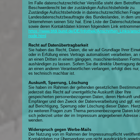
Im Falle datenschutzrechtlicher Verstöße steht dem Betroffen
Beschwerderecht bei der zuständigen Aufsichtsbehörde zu.
Zuständige Aufsichtsbehörde in datenschutzrechtlichen Fragen
Landesdatenschutzbeauftragte des Bundeslandes, in dem un
Unternehmen seinen Sitz hat. Eine Liste der Datenschutzbeau
sowie deren Kontaktdaten können folgendem Link entnomme
https://www.bfdi.bund.de/DE/Infothek/Anschriften_Links/ansch
node.html
Recht auf Datenübertragbarkeit
Sie haben das Recht, Daten, die wir auf Grundlage Ihrer Einwi
oder in Erfüllung eines Vertrags automatisiert verarbeiten, an 
an einen Dritten in einem gängigen, maschinenlesbaren Form
aushändigen zu lassen. Sofern Sie die direkte Übertragung d
an einen anderen Verantwortlichen verlangen, erfolgt dies nur,
es technisch machbar ist.
Auskunft, Sperrung, Löschung
Sie haben im Rahmen der geltenden gesetzlichen Bestimmu
jederzeit das Recht auf unentgeltliche Auskunft über Ihre
gespeicherten personenbezogenen Daten, deren Herkunft und
Empfänger und den Zweck der Datenverarbeitung und ggf. ei
auf Berichtigung, Sperrung oder Löschung dieser Daten. Hier
zu weiteren Fragen zum Thema personenbezogene Daten kön
sich jederzeit unter der im Impressum angegebenen Adresse 
wenden.
Widerspruch gegen Werbe-Mails
Der Nutzung von im Rahmen der Impressumspflicht veröffentl
Kontaktdaten zur Übersendung von nicht ausdrücklich angefor