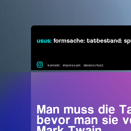
usus:
formsache:
tatbestand:
sp
kontakt:
impressum:
datenschutz:
Man muss die T
bevor man sie v
Mark Twain