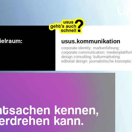
ielraum:
usus.kommunikation
corporate identity: markenführung:
corporate communication: medienplattfo
design consulting: kulturmarketing:
editorial design: journalistische konzepte:
atsachen kennen,
erdrehen kann.