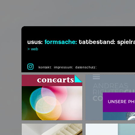
usus:
formsache:
tatbestand:
spiel
> web
kontakt:
impressum:
datenschutz: