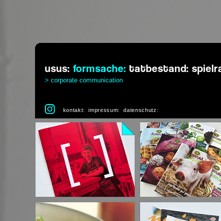
usus:
formsache:
tatbestand:
spiel
> corporate communication
kontakt:
impressum:
datenschutz: