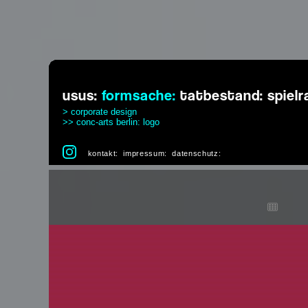
usus:
formsache:
tatbestand:
spiel
> corporate design
>> conc-arts berlin: logo
kontakt:
impressum:
datenschutz: