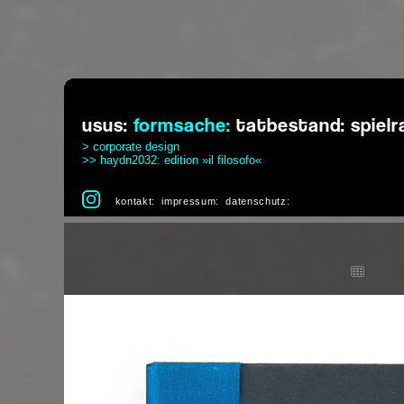
usus:
formsache:
tatbestand:
spiel
> corporate design
>> haydn2032: edition »il filosofo«
kontakt:
impressum:
datenschutz: