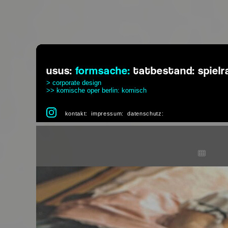
usus:
formsache:
tatbestand:
spiel
> corporate design
>> komische oper berlin: komisch
kontakt:
impressum:
datenschutz: