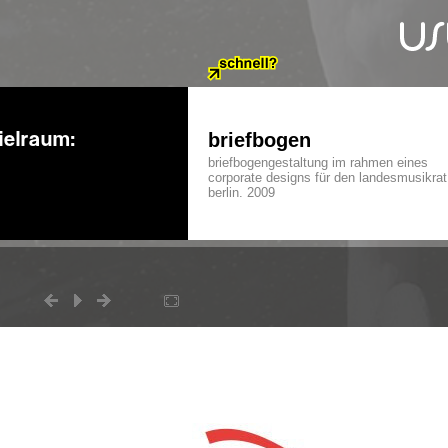
ielraum:
briefbogen
briefbogengestaltung im rahmen eines
corporate designs für den landesmusikrat
berlin. 2009