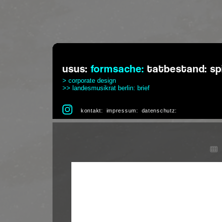
usus:
formsache:
tatbestand:
sp
> corporate design
>> landesmusikrat berlin: brief
kontakt:
impressum:
datenschutz: