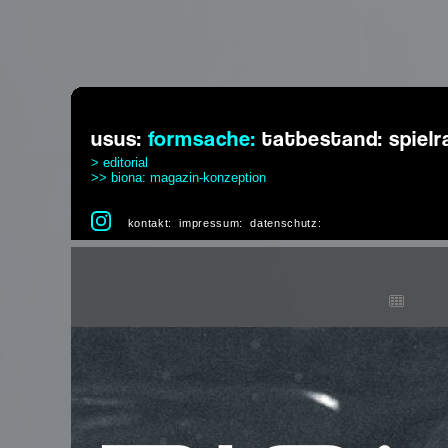
usus:
formsache:
tatbestand:
spiel
> editorial
>> biona: magazin-konzeption
kontakt:
impressum:
datenschutz: