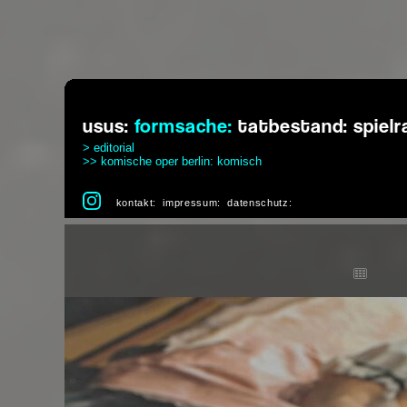
usus:
formsache:
tatbestand:
spiel
> editorial
>> komische oper berlin: komisch
kontakt:
impressum:
datenschutz: