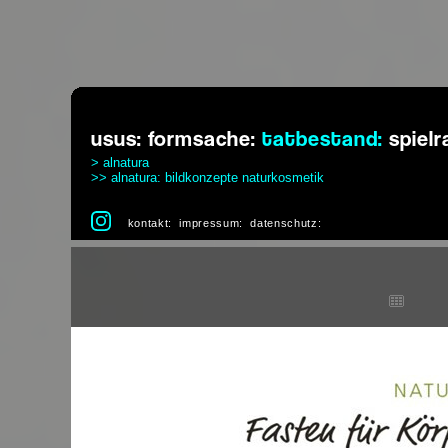
usus:
formsache:
tatbestand:
spiel
> alnatura
>> alnatura: bildkonzepte naturkosmetik
kontakt:
impressum:
datenschutz: