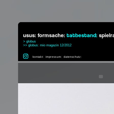
usus:
formsache:
tatbestand:
spiel
> globus
>> globus: mio magazin 12/2012
kontakt:
impressum:
datenschutz: