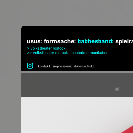
usus:
formsache:
tatbestand:
spiel
> volkstheater rostock
>> volkstheater rostock: theaterkommunikation
kontakt:
impressum:
datenschutz: