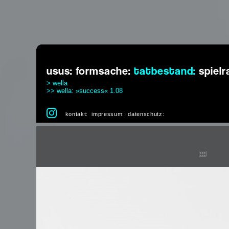
usus:
formsache:
tatbestand:
spiel
> wella
>> wella: »success« 1.08
kontakt:
impressum:
datenschutz: